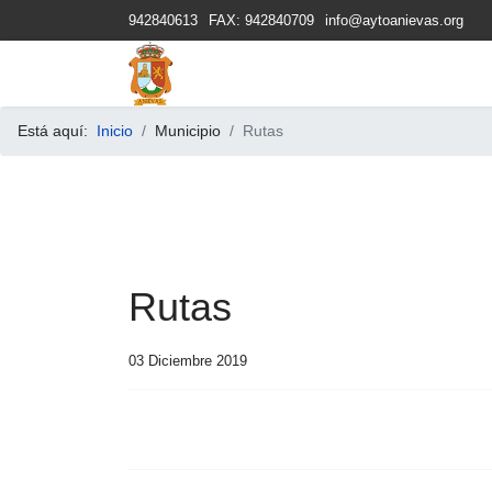
942840613
FAX: 942840709
info@aytoanievas.org
Está aquí:
Inicio
Municipio
Rutas
Rutas
03 Diciembre 2019