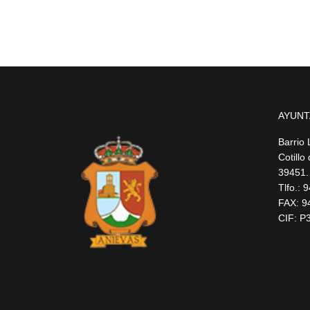
AYUNT
Barrio 
Cotillo
39451.
Tlfo.:
FAX: 9
CIF: P