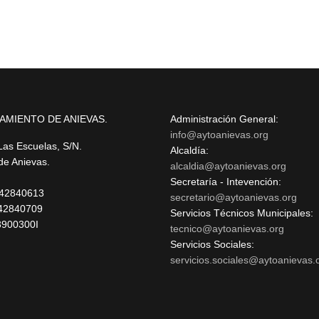
AMIENTO DE ANIEVAS.
Administración General:
info@aytoanievas.org
Las Escuelas, S/N.
Alcaldía:
 de Anievas.
alcaldia@aytoanievas.org
Secretaría - Intevención:
 942840613
secretario@aytoanievas.org
42840709
Servicios Técnicos Municipales:
3900300I
tecnico@aytoanievas.org
Servicios Sociales:
servicios.sociales@aytoanievas.