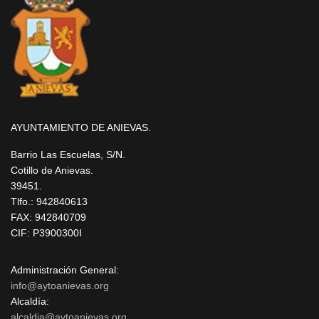
AYUNTAMIENTO DE ANIEVAS.
Barrio Las Escuelas, S/N.
Cotillo de Anievas.
39451.
Tlfo.: 942840613
FAX: 942840709
CIF: P3900300I
Administración General:
info@aytoanievas.org
Alcaldía:
alcaldia@aytoanievas.org