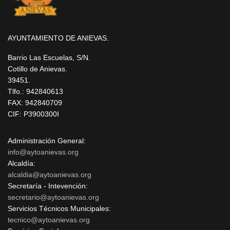
AYUNTAMIENTO DE ANIEVAS.
Barrio Las Escuelas, S/N.
Cotillo de Anievas.
39451.
Tlfo.: 942840613
FAX: 942840709
CIF: P3900300I
Administración General:
info@aytoanievas.org
Alcaldía:
alcaldia@aytoanievas.org
Secretaría - Intevención:
secretario@aytoanievas.org
Servicios Técnicos Municipales:
tecnico@aytoanievas.org