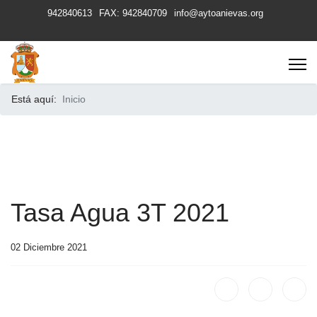
942840613
FAX: 942840709
info@aytoanievas.org
Está aquí:
Inicio
Tasa Agua 3T 2021
02 Diciembre 2021