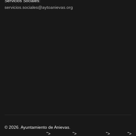
Servicios Sociales:
servicios.sociales@aytoanievas.org
© 2026. Ayuntamiento de Anievas.
">
">
">
">