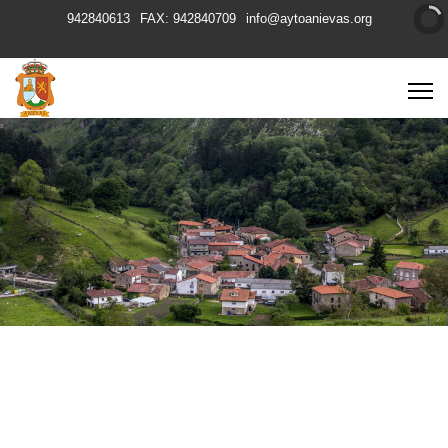
942840613
FAX: 942840709
info@aytoanievas.org