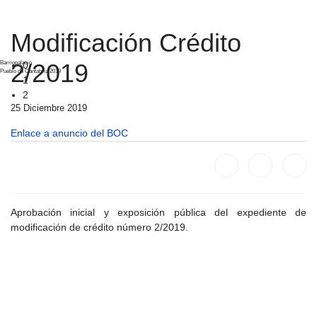
Modificación Crédito
Barriopalacio
2/2019
0
Pueblo de Cantabria 2019
1
2
25 Diciembre 2019
Enlace a anuncio del BOC
Aprobación inicial y exposición pública del expediente de
modificación de crédito número 2/2019.