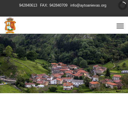
942840613
FAX: 942840709
info@aytoanievas.org