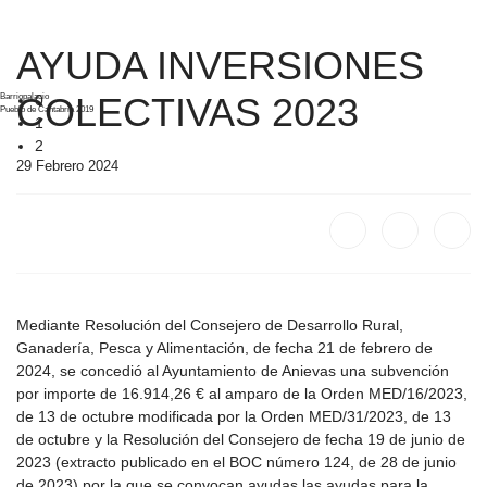
AYUDA INVERSIONES
Barriopalacio
COLECTIVAS 2023
0
Pueblo de Cantabria 2019
1
2
29 Febrero 2024
Mediante Resolución del Consejero de Desarrollo Rural,
Ganadería, Pesca y Alimentación, de fecha 21 de febrero de
2024, se concedió al Ayuntamiento de Anievas una subvención
por importe de 16.914,26 € al amparo de la Orden MED/16/2023,
de 13 de octubre modificada por la Orden MED/31/2023, de 13
de octubre y la Resolución del Consejero de fecha 19 de junio de
2023 (extracto publicado en el BOC número 124, de 28 de junio
de 2023) por la que se convocan ayudas las ayudas para la