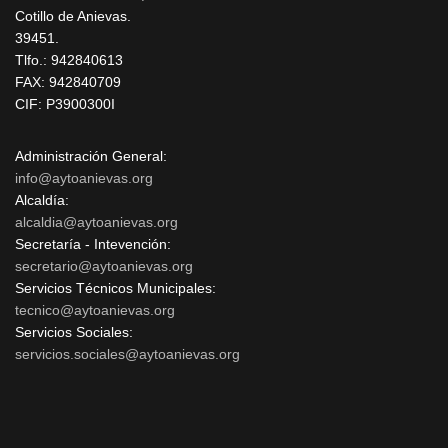
Cotillo de Anievas.
39451.
Tlfo.: 942840613
FAX: 942840709
CIF: P3900300I
Administración General:
info@aytoanievas.org
Alcaldía:
alcaldia@aytoanievas.org
Secretaría - Intevención:
secretario@aytoanievas.org
Servicios Técnicos Municipales:
tecnico@aytoanievas.org
Servicios Sociales:
servicios.sociales@aytoanievas.org